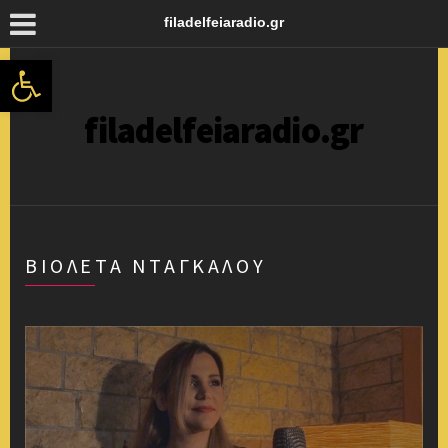
filadelfeiaradio.gr
Ανοίξτε τη γραμμή εργαλείων
filadelfeiaradio.gr
ΒΙΟΛΈΤΑ ΝΤΑΓΚΑΛΟΥ