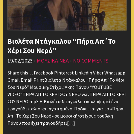
Βιολέτα Ντάγκαλου “Πήρα Απ΄Το
Χέρι Σου Νερό”
19/02/2023
•
ΜΟΥΣΙΚΑ ΝΕΑ
•
NO COMMENTS
Share this… Facebook Pinterest Linkedin Viber Whatsapp
Gmail Email PrintΒιολέτα Ντάγκαλου “Πήρα Απ΄Το Χέρι
Σου Νερό” Μουσική/Στίχοι: Άκης Πάνου “YOUTUBE
VIDEO”ΠΗΡΑ ΑΠ ΤΟ ΧΕΡΙ ΣΟΥ ΝΕΡΟ.wavΠΗΡΑ ΑΠ ΤΟ ΧΕΡΙ
ΣΟΥ ΝΕΡΟ.mp3 Η Βιολέτα Νταγκάλου κυκλοφορεί ένα
τραγούδι παλιό και αγαπημένο. Πρόκειται για το «Πήρα
Απ΄Το Χέρι Σου Νερό» σε μουσική/στίχους του Άκη
Πάνου που έχει τραγουδήσει[…]