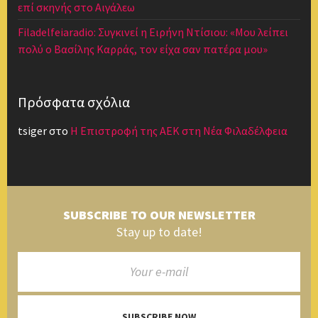
επί σκηνής στο Αιγάλεω
Filadelfeiaradio: Συγκινεί η Ειρήνη Ντίσιου: «Μου λείπει
πολύ ο Βασίλης Καρράς, τον είχα σαν πατέρα μου»
Πρόσφατα σχόλια
tsiger
στο
Η Επιστροφή της ΑΕΚ στη Νέα Φιλαδέλφεια
SUBSCRIBE TO OUR NEWSLETTER
Stay up to date!
SUBSCRIBE NOW