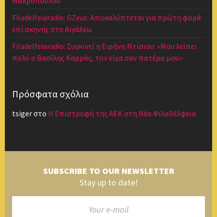
Μακρόπουλου
Filadelfeiaradio: GZeus: Αποκαλύπτεται για πρώτη φορά
επί σκηνής στο Αιγάλεω
Filadelfeiaradio: Συγκινεί η Ειρήνη Ντίσιου: «Μου λείπει
πολύ ο Βασίλης Καρράς, τον είχα σαν πατέρα μου»
Πρόσφατα σχόλια
tsiger
στο
Η Επιστροφή της ΑΕΚ στη Νέα Φιλαδέλφεια
SUBSCRIBE TO OUR NEWSLETTER
Stay up to date!