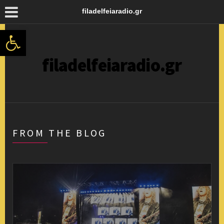
filadelfeiaradio.gr
Ανοίξτε τη γραμμή εργαλείων
filadelfeiaradio.gr
FROM THE BLOG