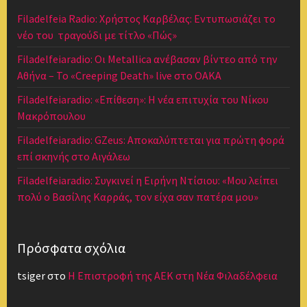
Filadelfeia Radio: Χρήστος Καρβέλας: Εντυπωσιάζει το
νέο του τραγούδι με τίτλο «Πώς»
Filadelfeiaradio: Οι Metallica ανέβασαν βίντεο από την
Αθήνα – Το «Creeping Death» live στο ΟΑΚΑ
Filadelfeiaradio: «Επίθεση»: Η νέα επιτυχία του Νίκου
Μακρόπουλου
Filadelfeiaradio: GZeus: Αποκαλύπτεται για πρώτη φορά
επί σκηνής στο Αιγάλεω
Filadelfeiaradio: Συγκινεί η Ειρήνη Ντίσιου: «Μου λείπει
πολύ ο Βασίλης Καρράς, τον είχα σαν πατέρα μου»
Πρόσφατα σχόλια
tsiger
στο
Η Επιστροφή της ΑΕΚ στη Νέα Φιλαδέλφεια