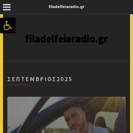
filadelfeiaradio.gr
Ανοίξτε τη γραμμή εργαλείων
filadelfeiaradio.gr
ΣΕΠΤΈΜΒΡΙΟΣ2025