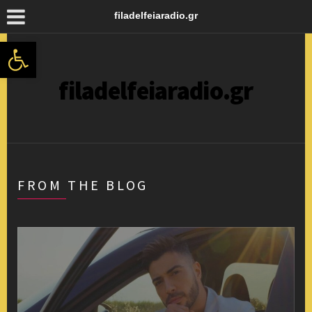
filadelfeiaradio.gr
Ανοίξτε τη γραμμή εργαλείων
filadelfeiaradio.gr
FROM THE BLOG