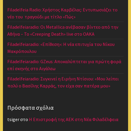
Filadelfeia Radio: Χρήστος Καρβέλας: Εντυπωσιάζει το
νέο του τραγούδι με τίτλο «Πώς»
Filadelfeiaradio: Οι Metallica ανέβασαν βίντεο από την
Αθήνα – Το «Creeping Death» live στο ΟΑΚΑ
Filadelfeiaradio: «Επίθεση»: Η νέα επιτυχία του Νίκου
Μακρόπουλου
Filadelfeiaradio: GZeus: Αποκαλύπτεται για πρώτη φορά
επί σκηνής στο Αιγάλεω
Filadelfeiaradio: Συγκινεί η Ειρήνη Ντίσιου: «Μου λείπει
πολύ ο Βασίλης Καρράς, τον είχα σαν πατέρα μου»
Πρόσφατα σχόλια
tsiger
στο
Η Επιστροφή της ΑΕΚ στη Νέα Φιλαδέλφεια