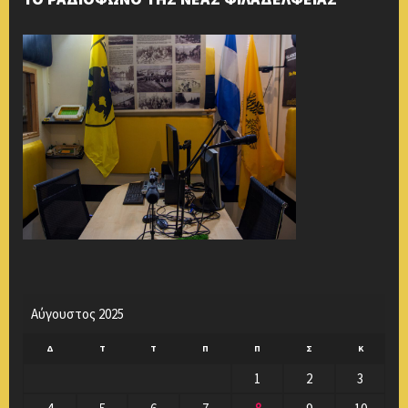
Αύγουστος 2025
Δ
Τ
Τ
Π
Π
Σ
Κ
1
2
3