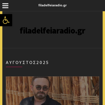
filadelfeiaradio.gr
Ανοίξτε τη γραμμή εργαλείων
filadelfeiaradio.gr
ΑΎΓΟΥΣΤΟΣ2025