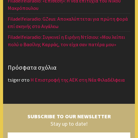
Filadelfeiaradio: «Επίθεση»: Η νέα επιτυχία του Νίκου
Μακρόπουλου
Filadelfeiaradio: GZeus: Αποκαλύπτεται για πρώτη φορά
επί σκηνής στο Αιγάλεω
Filadelfeiaradio: Συγκινεί η Ειρήνη Ντίσιου: «Μου λείπει
πολύ ο Βασίλης Καρράς, τον είχα σαν πατέρα μου»
Πρόσφατα σχόλια
tsiger
στο
Η Επιστροφή της ΑΕΚ στη Νέα Φιλαδέλφεια
SUBSCRIBE TO OUR NEWSLETTER
Stay up to date!