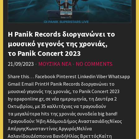
Η Panik Records διοργανώνει το
μουσικό γεγονός της χρονιάς,
το Panik Concert 2023
21/09/2023
•
ΜΟΥΣΙΚΑ ΝΕΑ
•
NO COMMENTS
Share this… Facebook Pinterest Linkedin Viber Whatsapp
Gmail Email PrintΗ Panik Records διοργανώνει το
μουσικό γεγονός της χρονιάς, το Panik Concert 2023
by opaponline.gr, σε νέα ημερομηνία, τη Δευτέρα 2
Οκτωβρίου, με 35 καλλιτέχνες να τραγουδούν
τα μεγαλύτερα hits της χρονιάς συνοδεία big band!
Τραγουδούν: Ήβη ΑδάμουΔήμος ΑναστασιάδηςΝίκος
ΑπέργηςΚωνσταντίνος ΑργυρόςΜελίνα
ΑσλανίδουΔέσποινα ΒανδήΗλίας ΒρεττόςΚαίτη