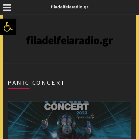
filadelfeiaradio.gr
Ανοίξτε τη γραμμή εργαλείων
filadelfeiaradio.gr
PANIC CONCERT