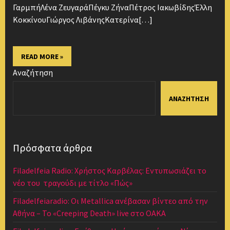
ΓαρμπήΛένα ΖευγαράΠέγκυ ΖήναΠέτρος ΙακωβίδηςΈλλη
ΚοκκίνουΓιώργος ΛιβάνηςΚατερίνα[…]
READ MORE »
Αναζήτηση
ΑΝΑΖΉΤΗΣΗ
Πρόσφατα άρθρα
Filadelfeia Radio: Χρήστος Καρβέλας: Εντυπωσιάζει το
νέο του τραγούδι με τίτλο «Πώς»
Filadelfeiaradio: Οι Metallica ανέβασαν βίντεο από την
Αθήνα – Το «Creeping Death» live στο ΟΑΚΑ