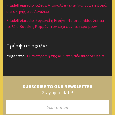
Filadelfeiaradio: GZeus: Αποκαλύπτεται για πρώτη φορά
επί σκηνής στο Αιγάλεω
Filadelfeiaradio: Συγκινεί η Ειρήνη Ντίσιου: «Μου λείπει
πολύ ο Βασίλης Καρράς, τον είχα σαν πατέρα μου»
Πρόσφατα σχόλια
tsiger
στο
Η Επιστροφή της ΑΕΚ στη Νέα Φιλαδέλφεια
SUBSCRIBE TO OUR NEWSLETTER
Stay up to date!