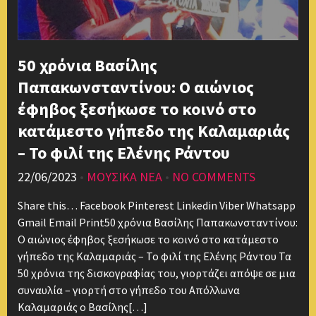
50 χρόνια Βασίλης
Παπακωνσταντίνου: Ο αιώνιος
έφηβος ξεσήκωσε το κοινό στο
κατάμεστο γήπεδο της Καλαμαριάς
– Το φιλί της Ελένης Ράντου
22/06/2023
•
ΜΟΥΣΙΚΑ ΝΕΑ
•
NO COMMENTS
Share this… Facebook Pinterest Linkedin Viber Whatsapp
Gmail Email Print50 χρόνια Βασίλης Παπακωνσταντίνου:
Ο αιώνιος έφηβος ξεσήκωσε το κοινό στο κατάμεστο
γήπεδο της Καλαμαριάς – Το φιλί της Ελένης Ράντου Τα
50 χρόνια της δισκογραφίας του, γιορτάζει απόψε σε μια
συναυλία – γιορτή στο γήπεδο του Απόλλωνα
Καλαμαριάς ο Βασίλης[…]