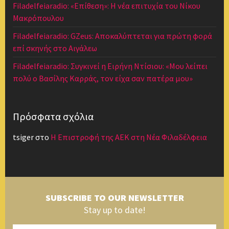
Filadelfeiaradio: «Επίθεση»: Η νέα επιτυχία του Νίκου
Μακρόπουλου
Filadelfeiaradio: GZeus: Αποκαλύπτεται για πρώτη φορά
επί σκηνής στο Αιγάλεω
Filadelfeiaradio: Συγκινεί η Ειρήνη Ντίσιου: «Μου λείπει
πολύ ο Βασίλης Καρράς, τον είχα σαν πατέρα μου»
Πρόσφατα σχόλια
tsiger
στο
Η Επιστροφή της ΑΕΚ στη Νέα Φιλαδέλφεια
SUBSCRIBE TO OUR NEWSLETTER
Stay up to date!