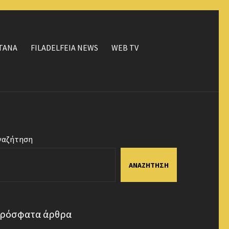
ΤΑΝΑ
FILADELFEIA NEWS
WEB TV
ναζήτηση
ΑΝΑΖΉΤΗΣΗ
ρόσφατα άρθρα