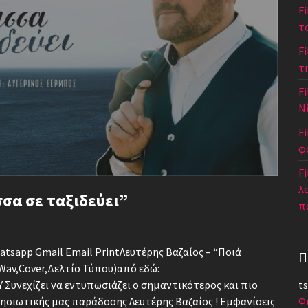
F
τ
F
τ
Fi
Ν
F
φ
Fi
λ
σσα σε ταξιδεύει”
π
hatsapp Gmail Email PrintΛευτέρης Βαζαίος – “Ποιά
Π
Wav,Cover,Δελτίο Τύπου)από εδώ:
Συνεχίζει να εντυπωσιάζει ο σημαντικότερος και πιο
ts
ησιωτικής μας παράδοσης Λευτέρης Βαζαίος ! Εμφανίσεις
Φ