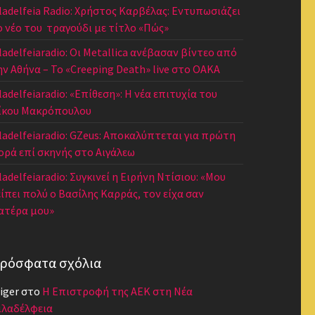
iladelfeia Radio: Χρήστος Καρβέλας: Εντυπωσιάζει
ο νέο του τραγούδι με τίτλο «Πώς»
iladelfeiaradio: Οι Metallica ανέβασαν βίντεο από
ην Αθήνα – Το «Creeping Death» live στο ΟΑΚΑ
ladelfeiaradio: «Επίθεση»: Η νέα επιτυχία του
ίκου Μακρόπουλου
iladelfeiaradio: GZeus: Αποκαλύπτεται για πρώτη
ορά επί σκηνής στο Αιγάλεω
ladelfeiaradio: Συγκινεί η Ειρήνη Ντίσιου: «Μου
είπει πολύ ο Βασίλης Καρράς, τον είχα σαν
ατέρα μου»
ρόσφατα σχόλια
iger
στο
Η Επιστροφή της ΑΕΚ στη Νέα
ιλαδέλφεια