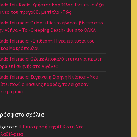
iladelfeia Radio: Χρήστος Καρβέλας: Εντυπωσιάζει
ο νέο του τραγούδι με τίτλο «Πώς»
iladelfeiaradio: Οι Metallica ανέβασαν βίντεο από
ην Αθήνα – Το «Creeping Death» live στο ΟΑΚΑ
ladelfeiaradio: «Επίθεση»: Η νέα επιτυχία του
ίκου Μακρόπουλου
iladelfeiaradio: GZeus: Αποκαλύπτεται για πρώτη
ορά επί σκηνής στο Αιγάλεω
ladelfeiaradio: Συγκινεί η Ειρήνη Ντίσιου: «Μου
είπει πολύ ο Βασίλης Καρράς, τον είχα σαν
ατέρα μου»
ρόσφατα σχόλια
iger
στο
Η Επιστροφή της ΑΕΚ στη Νέα
ιλαδέλφεια