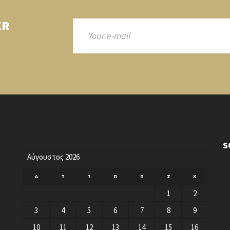
ER
S
Αύγουστος 2026
Δ
Τ
Τ
Π
Π
Σ
Κ
1
2
3
4
5
6
7
8
9
10
11
12
13
14
15
16