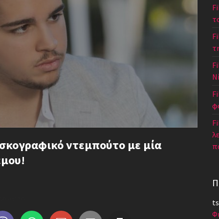
F
τ
F
τ
Fi
Ν
F
φ
Fi
λ
ισκογραφικό ντεμπούτο με μία
π
έμου!
Π
Share this...
ts
Φ