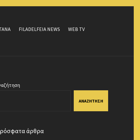
ΤΑΝΑ
FILADELFEIA NEWS
WEB TV
ναζήτηση
ΑΝΑΖΉΤΗΣΗ
ρόσφατα άρθρα