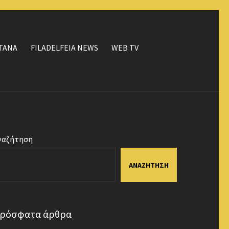
ΤΑΝΑ
FILADELFEIA NEWS
WEB TV
ναζήτηση
ΑΝΑΖΉΤΗΣΗ
ρόσφατα άρθρα