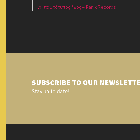
♬ πρωτότυπος ήχος – Panik Records
SUBSCRIBE TO OUR NEWSLETT
Stay up to date!