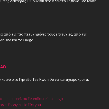
 της Δευτέρας 19 Ιουνίου στο Κλειστό Γήπεδο Tae Kwon
ix από τις πιο πετυχημένες τους επιτυχίες, από τις
r One και το Fuego.
ΕΔΩ
ο κοινό στο Γήπεδο Tae Kwon Do να καταχειροκροτά.
#elenapaparizou
#elenifoureira
#fuego
ords
#sonymusic
#foryou