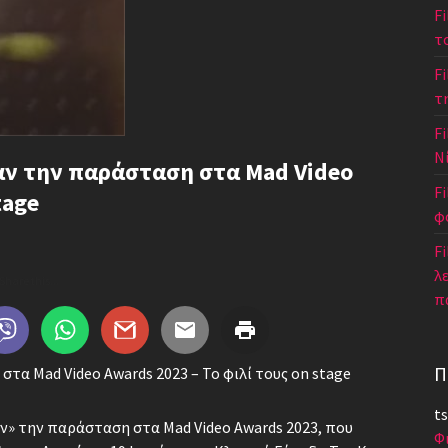
F
τ
F
τ
Fi
Ν
αν την παράσταση στα Mad Video
F
tage
φ
Fi
λ
Share this...
π
Π
τα Mad Video Awards 2023 – Το φιλί τους on stage
ts
ν» την παράσταση στα Mad Video Awards 2023, που
Φ