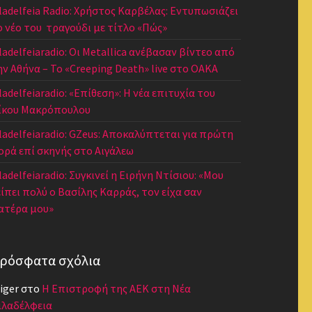
iladelfeia Radio: Χρήστος Καρβέλας: Εντυπωσιάζει
ο νέο του τραγούδι με τίτλο «Πώς»
iladelfeiaradio: Οι Metallica ανέβασαν βίντεο από
ην Αθήνα – Το «Creeping Death» live στο ΟΑΚΑ
ladelfeiaradio: «Επίθεση»: Η νέα επιτυχία του
ίκου Μακρόπουλου
iladelfeiaradio: GZeus: Αποκαλύπτεται για πρώτη
ορά επί σκηνής στο Αιγάλεω
ladelfeiaradio: Συγκινεί η Ειρήνη Ντίσιου: «Μου
είπει πολύ ο Βασίλης Καρράς, τον είχα σαν
ατέρα μου»
ρόσφατα σχόλια
iger
στο
Η Επιστροφή της ΑΕΚ στη Νέα
ιλαδέλφεια