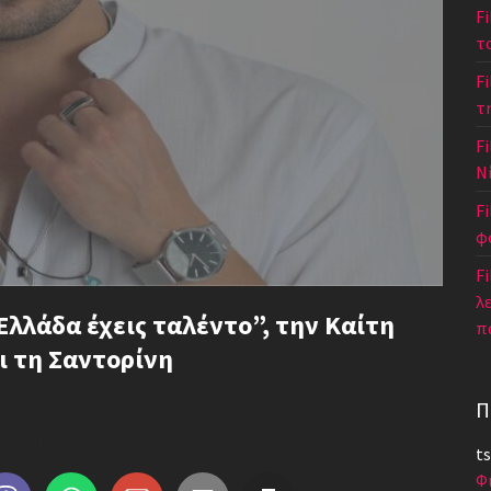
F
τ
F
τ
Fi
Ν
F
φ
Fi
λ
Ελλάδα έχεις ταλέντο”, την Καίτη
π
ι τη Σαντορίνη
Π
Share this...
ts
Φ