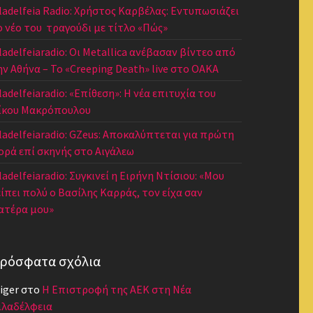
iladelfeia Radio: Χρήστος Καρβέλας: Εντυπωσιάζει
ο νέο του τραγούδι με τίτλο «Πώς»
iladelfeiaradio: Οι Metallica ανέβασαν βίντεο από
ην Αθήνα – Το «Creeping Death» live στο ΟΑΚΑ
ladelfeiaradio: «Επίθεση»: Η νέα επιτυχία του
ίκου Μακρόπουλου
iladelfeiaradio: GZeus: Αποκαλύπτεται για πρώτη
ορά επί σκηνής στο Αιγάλεω
ladelfeiaradio: Συγκινεί η Ειρήνη Ντίσιου: «Μου
είπει πολύ ο Βασίλης Καρράς, τον είχα σαν
ατέρα μου»
ρόσφατα σχόλια
iger
στο
Η Επιστροφή της ΑΕΚ στη Νέα
ιλαδέλφεια