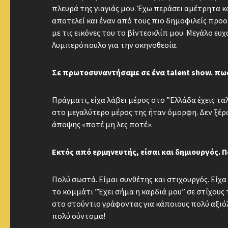
πλευρά της γιαγιάς μου. Έχω περάσει αμέτρητα κ
αποτελεί και έναν από τους πιο δημοφιλείς προο
με τις εικόνες του το βίντεοκλίπ μου. Μεγάλο ε
Λυμπερόπουλο για την σκηνοθεσία.
Σε πρωτοσυναντήσαμε σε ένα talent show. πως 
Πράγματι, είχα λάβει μέρος στο ”Ελλάδα έχεις τα
στο μεγαλύτερο μέρος της ήταν όμορφη. Δεν ξέρω
άποψης «ποτέ μη λες ποτέ».
Εκτός από ερμηνευτής, είσαι και δημιουργός. Π
Πολύ σωστά. Είμαι συνθέτης και στιχουργός. Είχα
το κομμάτι ”Έχει σήμα η καρδιά μου” σε στίχους
στο στούντιο γράφοντας για κάποιους πολύ αξιό
πολύ σύντομα!