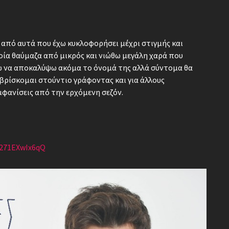
 από αυτά που έχω κυκλοφορήσει μέχρι στιγμής και
οία θαύμαζα από μικρός και νιώθω μεγάλη χαρά που
ώ να αποκαλύψω ακόμα το όνομά της αλλά σύντομα θα
 βρίσκομαι στούντιο γράφοντας και για άλλους
εμφανίσεις από την ερχόμενη σεζόν.
=271EXwIx6qQ