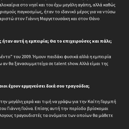
αλοκαίρια στο νησί και του έχω μεγάλη αγάπη, αλλά καθώς
ρισμούς παγκοσμίως, ήταν το ιδανικό μέρος για να ντύσω
υχαριστώ στον Γιάννη Μαργετουσάκη και στον Θάνο
ήταν αυτή η εμπειρία; Θα το επιχειρούσες και πάλι;
λέντο” του 2009. Ήμουν παιδάκι φυσικά αλλά η εμπειρία
 αν θα ξανασυμμετείχα σε talent show. Αλλά είμαι της
οιοι έχουν ερμηνεύσει δικά σου τραγούδια;
 την μεγάλη χαρά και τιμή να γράψω για την Καίτη Γαρμπή
 του Γιάννη Γούνα. Επίσης αυτή την περίοδο βρίσκομαι
λογους τραγουδιστές τα ονόματα των οποίων θα μάθετε