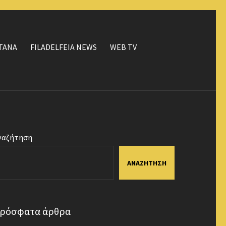
ΤΑΝΑ
FILADELFEIA NEWS
WEB TV
ναζήτηση
ΑΝΑΖΉΤΗΣΗ
ρόσφατα άρθρα