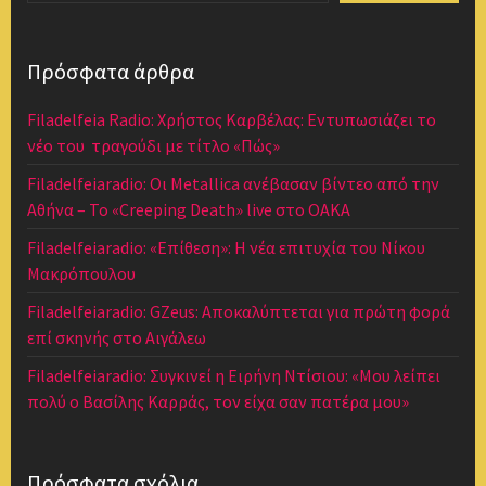
Πρόσφατα άρθρα
Filadelfeia Radio: Χρήστος Καρβέλας: Εντυπωσιάζει το
νέο του τραγούδι με τίτλο «Πώς»
Filadelfeiaradio: Οι Metallica ανέβασαν βίντεο από την
Αθήνα – Το «Creeping Death» live στο ΟΑΚΑ
Filadelfeiaradio: «Επίθεση»: Η νέα επιτυχία του Νίκου
Μακρόπουλου
Filadelfeiaradio: GZeus: Αποκαλύπτεται για πρώτη φορά
επί σκηνής στο Αιγάλεω
Filadelfeiaradio: Συγκινεί η Ειρήνη Ντίσιου: «Μου λείπει
πολύ ο Βασίλης Καρράς, τον είχα σαν πατέρα μου»
Πρόσφατα σχόλια