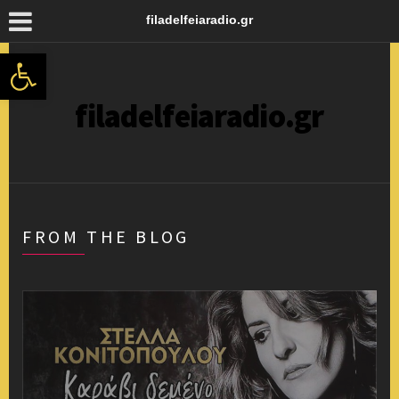
filadelfeiaradio.gr
Ανοίξτε τη γραμμή εργαλείων
filadelfeiaradio.gr
FROM THE BLOG