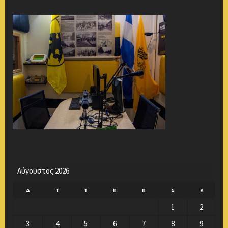
Αύγουστος 2026
Δ
Τ
Τ
Π
Π
Σ
Κ
1
2
3
4
5
6
7
8
9