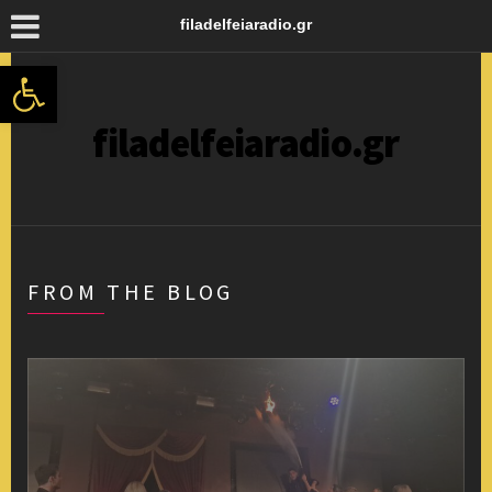
filadelfeiaradio.gr
Ανοίξτε τη γραμμή εργαλείων
filadelfeiaradio.gr
FROM THE BLOG