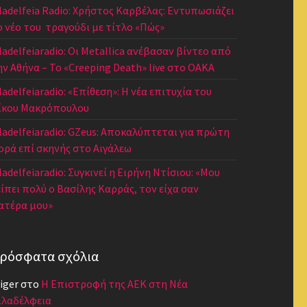
iladelfeia Radio: Χρήστος Καρβέλας: Εντυπωσιάζει
ο νέο του τραγούδι με τίτλο «Πώς»
iladelfeiaradio: Οι Metallica ανέβασαν βίντεο από
ην Αθήνα – Το «Creeping Death» live στο ΟΑΚΑ
ladelfeiaradio: «Επίθεση»: Η νέα επιτυχία του
ίκου Μακρόπουλου
iladelfeiaradio: GZeus: Αποκαλύπτεται για πρώτη
ορά επί σκηνής στο Αιγάλεω
ladelfeiaradio: Συγκινεί η Ειρήνη Ντίσιου: «Μου
είπει πολύ ο Βασίλης Καρράς, τον είχα σαν
ατέρα μου»
ρόσφατα σχόλια
iger
στο
Η Επιστροφή της ΑΕΚ στη Νέα
ιλαδέλφεια