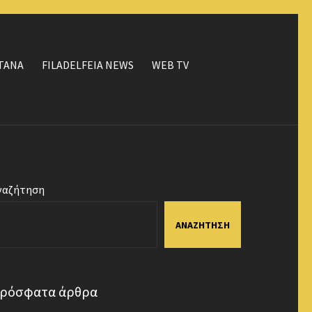
ΤΑΝΑ
FILADELFEIA NEWS
WEB TV
ναζήτηση
ΑΝΑΖΉΤΗΣΗ
ρόσφατα άρθρα