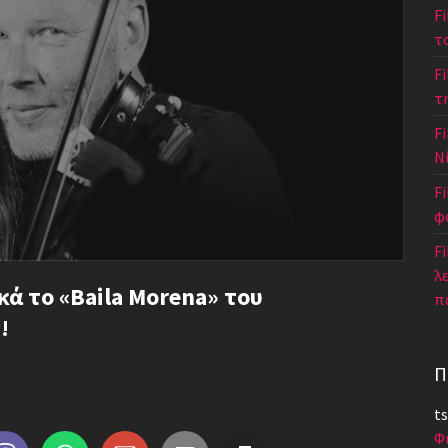
F
τ
F
τ
Fi
Ν
F
φ
Fi
λ
ά το «Baila Morena» του
π
!
Π
Share this...
ts
Φ