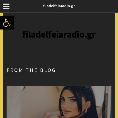
filadelfeiaradio.gr
Ανοίξτε τη γραμμή εργαλείων
filadelfeiaradio.gr
FROM THE BLOG