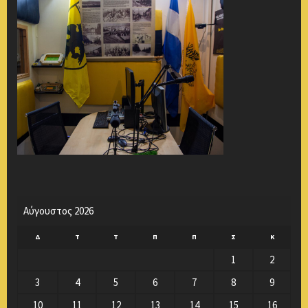
Αύγουστος 2026
Δ
Τ
Τ
Π
Π
Σ
Κ
1
2
3
4
5
6
7
8
9
10
11
12
13
14
15
16