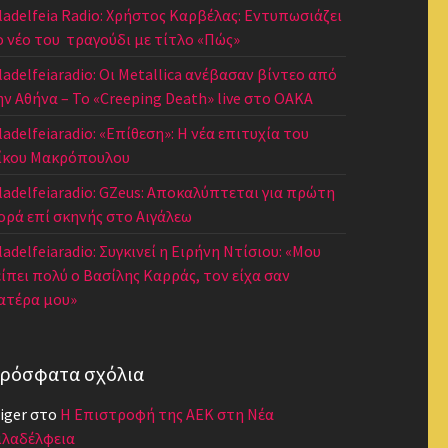
iladelfeia Radio: Χρήστος Καρβέλας: Εντυπωσιάζει
ο νέο του τραγούδι με τίτλο «Πώς»
iladelfeiaradio: Οι Metallica ανέβασαν βίντεο από
ην Αθήνα – Το «Creeping Death» live στο ΟΑΚΑ
ladelfeiaradio: «Επίθεση»: Η νέα επιτυχία του
ίκου Μακρόπουλου
iladelfeiaradio: GZeus: Αποκαλύπτεται για πρώτη
ορά επί σκηνής στο Αιγάλεω
ladelfeiaradio: Συγκινεί η Ειρήνη Ντίσιου: «Μου
είπει πολύ ο Βασίλης Καρράς, τον είχα σαν
ατέρα μου»
ρόσφατα σχόλια
iger
στο
Η Επιστροφή της ΑΕΚ στη Νέα
ιλαδέλφεια