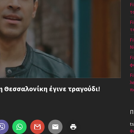
F
τ
F
τ
Fi
Ν
F
φ
Fi
λ
η Θεσσαλονίκη έγινε τραγούδι!
π
Π
Share this...
ts
Φ