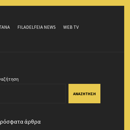
ΤΑΝΑ
FILADELFEIA NEWS
WEB TV
ναζήτηση
ΑΝΑΖΉΤΗΣΗ
ρόσφατα άρθρα