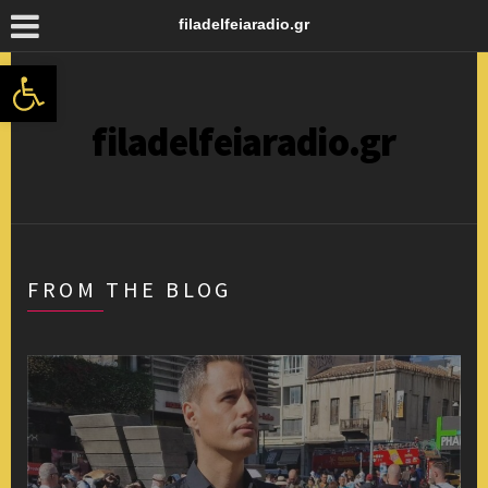
filadelfeiaradio.gr
Ανοίξτε τη γραμμή εργαλείων
filadelfeiaradio.gr
FROM THE BLOG