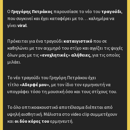
Ο
Γρηγόρης Πετράκος
παρουσίασε το νέο του
τραγούδι
,
που συγκινεί και έχει καταφέρει με το… καλημέρα να
γίνει
viral
.
Πρόκειται για ένα τραγούδι
καταιγιστικό
που σε
καθηλώνει με τον αιχμηρό του στίχο και αγγίζει τις ψυχές
όλων μας με τις
«ενοχλητικές» αλήθειες
, για τις οποίες
μιλάει.
To νέο τραγούδι του Γρηγόρη Πετράκου έχει
τίτλο
«Αδερφέ μου»
, με τον ίδιο τον ερμηνευτή να
υπογράφει τόσο τη μουσική όσο και τους στίχους του.
Το όλο οπτικοακουστικό αποτέλεσμα διέπεται από
υψηλή αισθητική. Μάλιστα στο video clip συμμετέχουν
και
οι δύο κόρες του
ερμηνευτή.