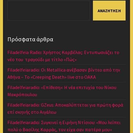
ΑΝΑΖΉΤΗΣΗ
Πρόσφατα άρθρα
Filadelfeia Radio: Χρήστος Καρβέλας: Εντυπωσιάζει το
νέο του τραγούδι με τίτλο «Πώς»
Filadelfeiaradio: Οι Metallica ανέβασαν βίντεο από την
Αθήνα – Το «Creeping Death» live στο ΟΑΚΑ
Filadelfeiaradio: «Επίθεση»: Η νέα επιτυχία του Νίκου
Μακρόπουλου
Filadelfeiaradio: GZeus: Αποκαλύπτεται για πρώτη φορά
επί σκηνής στο Αιγάλεω
Filadelfeiaradio: Συγκινεί η Ειρήνη Ντίσιου: «Μου λείπει
πολύ ο Βασίλης Καρράς, τον είχα σαν πατέρα μου»