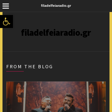
filadelfeiaradio.gr
Ανοίξτε τη γραμμή εργαλείων
filadelfeiaradio.gr
FROM THE BLOG