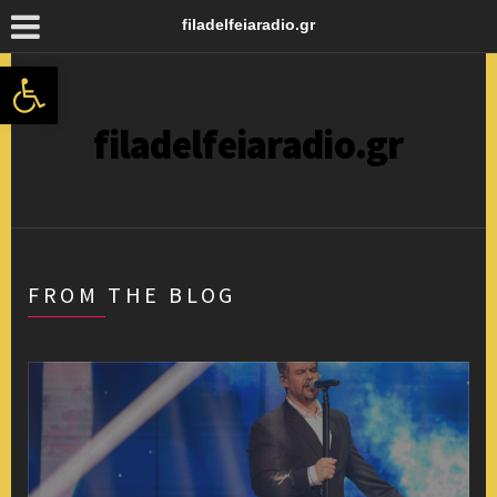
filadelfeiaradio.gr
Ανοίξτε τη γραμμή εργαλείων
filadelfeiaradio.gr
FROM THE BLOG