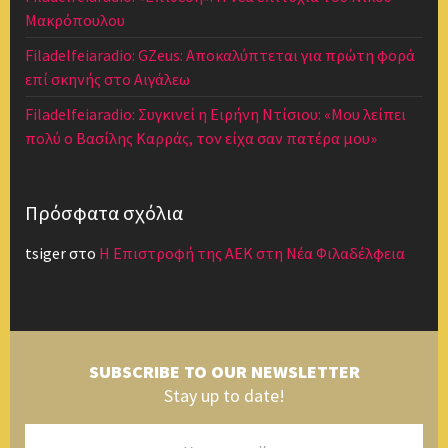
Μακρόπουλου
Filadelfeiaradio: GZeus: Αποκαλύπτεται για πρώτη φορά
επί σκηνής στο Αιγάλεω
Filadelfeiaradio: Συγκινεί η Ειρήνη Ντίσιου: «Μου λείπει
πολύ ο Βασίλης Καρράς, τον είχα σαν πατέρα μου»
Πρόσφατα σχόλια
tsiger
στο
Η Επιστροφή της ΑΕΚ στη Νέα Φιλαδέλφεια
SUBSCRIBE TO OUR NEWSLETTER
Stay up to date!