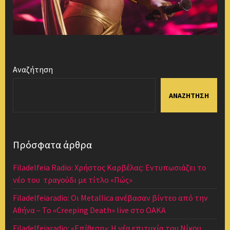
Αναζήτηση
ΑΝΑΖΉΤΗΣΗ
Πρόσφατα άρθρα
Filadelfeia Radio: Χρήστος Καρβέλας: Εντυπωσιάζει το
νέο του τραγούδι με τίτλο «Πώς»
Filadelfeiaradio: Οι Metallica ανέβασαν βίντεο από την
Αθήνα – Το «Creeping Death» live στο ΟΑΚΑ
Filadelfeiaradio: «Επίθεση»: Η νέα επιτυχία του Νίκου