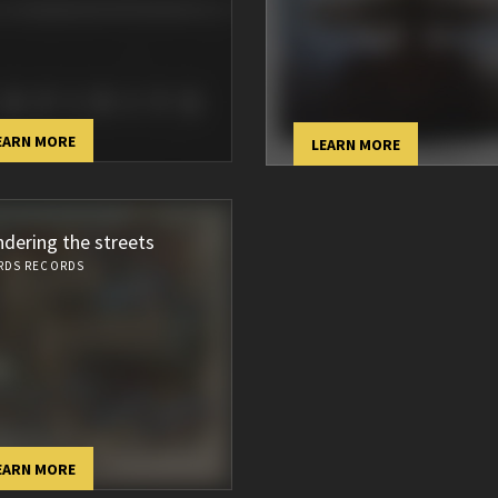
EARN MORE
LEARN MORE
dering the streets
RDS RECORDS
EARN MORE