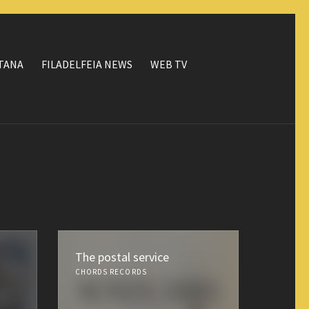
ΤΑΝΑ
FILADELFEIA NEWS
WEB TV
The postal service
CHORDS RECORDS