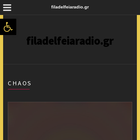
filadelfeiaradio.gr
Ανοίξτε τη γραμμή εργαλείων
filadelfeiaradio.gr
CHAOS