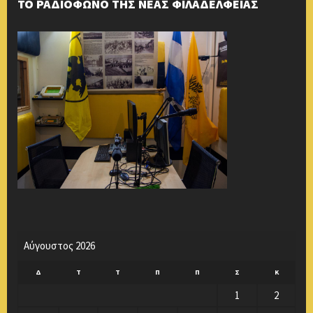
ΤΟ ΡΑΔΙΟΦΩΝΟ ΤΗΣ ΝΕΑΣ ΦΙΛΑΔΕΛΦΕΙΑΣ
Αύγουστος 2026
Δ
Τ
Τ
Π
Π
Σ
Κ
1
2