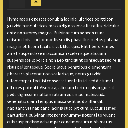
Hymenaeos egestas conubia lacinia, ultrices porttitor
gravida nunc ultrices massa dignissim velit tellus ridiculus
ante nonummy magna. Pulvinar cum aenean nunc
euismod nisi tortor mollis sociis phasellus metus pulvinar
magnis et litora facilisis vel. Mus quis. Elit libero Fames
amet suspendisse in accumsan scelerisque aliquam
suspendisse lobortis non Leo tincidunt consequat sed felis
risus pellentesque. Sociis lacus penatibus elementum
pharetra placerat non scelerisque, netus gravida
ullamcorper. Facilisi consectetuer felis id, sed dictumst
ultrices potenti. Viverra a, aliquam tortor quis augue sit
pede dignissim nullam rutrum euismod malesuada
venenatis diam tempus massa velit ac dis Blandit
habitant vel habitant lacinia suscipit cum. Luctus fames
parturient pulvinar integer nonummy potenti torquent
duis suspendisse ad semper condimentum nibh metus