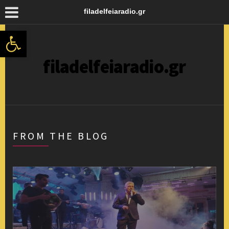
filadelfeiaradio.gr
Ανοίξτε τη γραμμή εργαλείων
filadelfeiaradio.gr
FROM THE BLOG