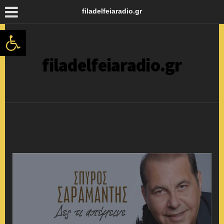
filadelfeiaradio.gr
Ανοίξτε τη γραμμή εργαλείων
filadelfeiaradio.gr