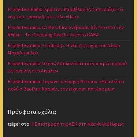
Filadelfeia Radio: Χρήστος Καρβέλας: Εντυπωσιάζει το
νέο του τραγούδι με τίτλο «Πώς»
Filadelfeiaradio: Οι Metallica ανέβασαν βίντεο από την
Αθήνα – Το «Creeping Death» live στο ΟΑΚΑ
Filadelfeiaradio: «Επίθεση»: Η νέα επιτυχία του Νίκου
Μακρόπουλου
Filadelfeiaradio: GZeus: Αποκαλύπτεται για πρώτη φορά
επί σκηνής στο Αιγάλεω
Filadelfeiaradio: Συγκινεί η Ειρήνη Ντίσιου: «Μου λείπει
πολύ ο Βασίλης Καρράς, τον είχα σαν πατέρα μου»
Πρόσφατα σχόλια
tsiger
στο
Η Επιστροφή της ΑΕΚ στη Νέα Φιλαδέλφεια