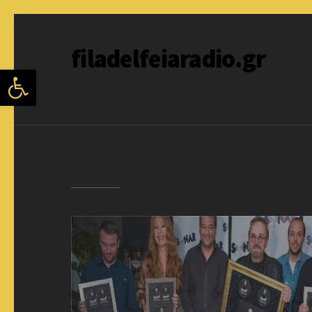
filadelfeiaradio.gr
Ανοίξτε τη γραμμή εργαλείων