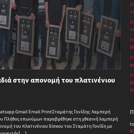
F
τ
F
τ
Fi
Ν
F
φ
Fi
αδιά στην απονομή του πλατινένιου
λ
π
Π
Whatsapp Gmail Email PrintΣταμάτης Γονίδης: Λαμπερή
κου Πλήθος επωνύμων παραβρέθηκε στη χθεσινή λαμπερή
ts
ονομή του πλατινένιου δίσκου του Σταμάτη Γονίδη με
Φ
ερμηνευτής[…]