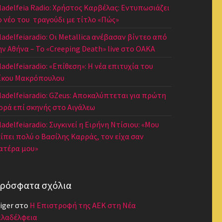
iladelfeia Radio: Χρήστος Καρβέλας: Εντυπωσιάζει
ο νέο του τραγούδι με τίτλο «Πώς»
iladelfeiaradio: Οι Metallica ανέβασαν βίντεο από
ην Αθήνα – Το «Creeping Death» live στο ΟΑΚΑ
ladelfeiaradio: «Επίθεση»: Η νέα επιτυχία του
ίκου Μακρόπουλου
iladelfeiaradio: GZeus: Αποκαλύπτεται για πρώτη
ορά επί σκηνής στο Αιγάλεω
ladelfeiaradio: Συγκινεί η Ειρήνη Ντίσιου: «Μου
είπει πολύ ο Βασίλης Καρράς, τον είχα σαν
ατέρα μου»
ρόσφατα σχόλια
iger
στο
Η Επιστροφή της ΑΕΚ στη Νέα
ιλαδέλφεια