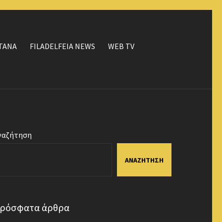
ΤΑΝΑ
FILADELFEIA NEWS
WEB TV
ναζήτηση
ΑΝΑΖΉΤΗΣΗ
ρόσφατα άρθρα