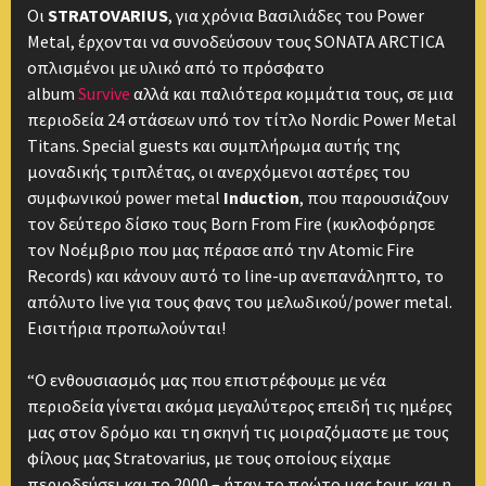
Οι
STRATOVARIUS
, για χρόνια Βασιλιάδες του Power
Metal, έρχονται να συνοδεύσουν τους SΟΝΑΤΑ ARCTICA
οπλισμένοι με υλικό από το πρόσφατο
album
Survive
αλλά και παλιότερα κομμάτια τους, σε μια
περιοδεία 24 στάσεων υπό τον τίτλο Nordic Power Metal
Titans. Special guests και συμπλήρωμα αυτής της
μοναδικής τριπλέτας, οι ανερχόμενοι αστέρες του
συμφωνικού power metal
Induction
, που παρουσιάζουν
τον δεύτερο δίσκο τους Born From Fire (κυκλοφόρησε
τον Νοέμβριο που μας πέρασε από την Atomic Fire
Records) και κάνουν αυτό το line-up ανεπανάληπτο, το
απόλυτο live για τους φανς του μελωδικού/power metal.
Εισιτήρια προπωλούνται!
“Ο ενθουσιασμός μας που επιστρέφουμε με νέα
περιοδεία γίνεται ακόμα μεγαλύτερος επειδή τις ημέρες
μας στον δρόμο και τη σκηνή τις μοιραζόμαστε με τους
φίλους μας Stratovarius, με τους οποίους είχαμε
περιοδεύσει και το 2000 – ήταν το πρώτο μας tour, και η