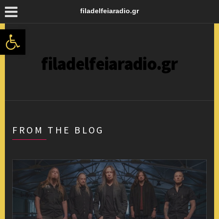
filadelfeiaradio.gr
Ανοίξτε τη γραμμή εργαλείων
filadelfeiaradio.gr
FROM THE BLOG