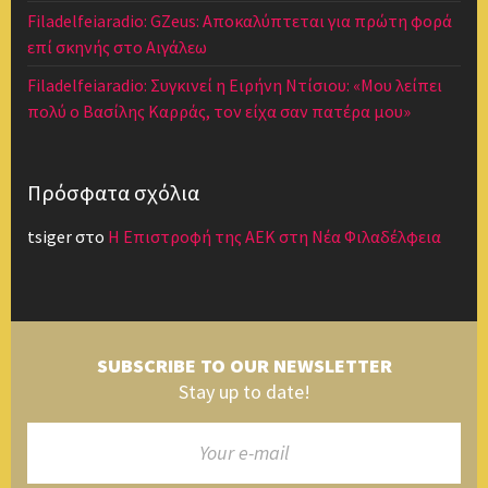
Filadelfeiaradio: GZeus: Αποκαλύπτεται για πρώτη φορά
επί σκηνής στο Αιγάλεω
Filadelfeiaradio: Συγκινεί η Ειρήνη Ντίσιου: «Μου λείπει
πολύ ο Βασίλης Καρράς, τον είχα σαν πατέρα μου»
Πρόσφατα σχόλια
tsiger
στο
Η Επιστροφή της ΑΕΚ στη Νέα Φιλαδέλφεια
SUBSCRIBE TO OUR NEWSLETTER
Stay up to date!