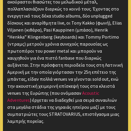
ακούραστοι θιασώτες του μελωδικού μέταλ,
πολλαπλασιάζουν διαρκώς το κοινό τους. Έχοντας στο
ενεργητικό τους δέκα studio albums, δύο unplugged
δίσκους και αναρίθμητα live, oι Tony Kakko (φωνή), Elias
Viljanen (κιθάρα), Pasi Kauppinen (μπάσο), Henrik
“Henkka” Klingenberg (keyboards) και Tommy Portimo
(ντραμς) μετρούν χρόνια συνεχούς παρουσίας ως
πρωτοπόροι του power metal και μπορούν να
καυχηθούν για ένα πιστό fanbase που διαρκώς
αυξάνεται. Στην πρόσφατη περιοδεία τους στη Λατινική
Αμερική με την οποία γιόρτασαν την 25η επέτειο της
μπάντας, είδαν πολλά venues να γίνονται sold out, ενώ
την ακουστική χειμερινή επίσκεψή τους στα κλειστά
venues της Ευρώπης (που ονόμασαν
Acoustic
Adventures
) έρχεται να διαδεχθεί μια σειρά συναυλιών
στα μεγάλα στάδια της γηραιάς ηπείρου μαζί με τους
συμπατριώτες τους STRATOVARIUS, επιστέγασμα μιας
λαμπρής πορείας.