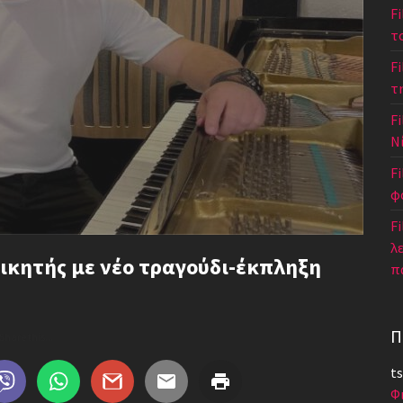
F
τ
F
τ
Fi
Ν
F
φ
Fi
λ
ικητής με νέο τραγούδι-έκπληξη
π
Π
Share this...
ts
Φ