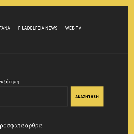
ΤΑΝΑ
FILADELFEIA NEWS
WEB TV
ναζήτηση
ΑΝΑΖΉΤΗΣΗ
ρόσφατα άρθρα