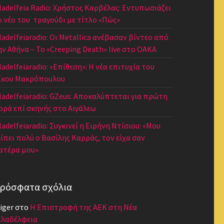
iladelfeia Radio: Χρήστος Καρβέλας: Εντυπωσιάζει
ο νέο του τραγούδι με τίτλο «Πώς»
iladelfeiaradio: Οι Metallica ανέβασαν βίντεο από
ην Αθήνα – Το «Creeping Death» live στο ΟΑΚΑ
ladelfeiaradio: «Επίθεση»: Η νέα επιτυχία του
ίκου Μακρόπουλου
iladelfeiaradio: GZeus: Αποκαλύπτεται για πρώτη
ορά επί σκηνής στο Αιγάλεω
ladelfeiaradio: Συγκινεί η Ειρήνη Ντίσιου: «Μου
είπει πολύ ο Βασίλης Καρράς, τον είχα σαν
ατέρα μου»
ρόσφατα σχόλια
iger
στο
Η Επιστροφή της ΑΕΚ στη Νέα
ιλαδέλφεια