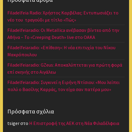
Filadelfeia Radio: Χρήστος Καρβέλας: Εντυπωσιάζει το
νέο του τραγούδι με τίτλο «Πώς»
Filadelfeiaradio: Οι Metallica ανέβασαν βίντεο από την
Αθήνα – Το «Creeping Death» live στο ΟΑΚΑ
Filadelfeiaradio: «Επίθεση»: Η νέα επιτυχία του Νίκου
Μακρόπουλου
Filadelfeiaradio: GZeus: Αποκαλύπτεται για πρώτη φορά
επί σκηνής στο Αιγάλεω
Filadelfeiaradio: Συγκινεί η Ειρήνη Ντίσιου: «Μου λείπει
πολύ ο Βασίλης Καρράς, τον είχα σαν πατέρα μου»
Πρόσφατα σχόλια
tsiger
στο
Η Επιστροφή της ΑΕΚ στη Νέα Φιλαδέλφεια