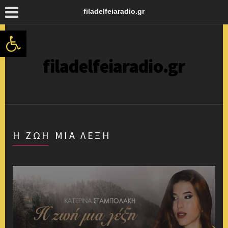
filadelfeiaradio.gr
Ανοίξτε τη γραμμή εργαλείων
filadelfeiaradio.gr
Η ΖΩΗ ΜΙΑ ΛΕΞΗ