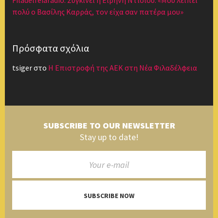
Filadelfeiaradio: Συγκινεί η Ειρήνη Ντίσιου: «Μου λείπει
πολύ ο Βασίλης Καρράς, τον είχα σαν πατέρα μου»
Πρόσφατα σχόλια
tsiger
στο
Η Επιστροφή της ΑΕΚ στη Νέα Φιλαδέλφεια
SUBSCRIBE TO OUR NEWSLETTER
Stay up to date!
SUBSCRIBE NOW