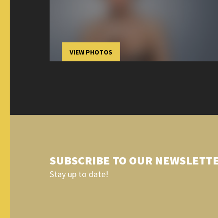
VIEW PHOTOS
SUBSCRIBE TO OUR NEWSLETT
Stay up to date!