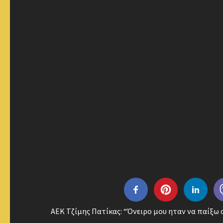
AEK Τζίμης Πατίκας: “Όνειρο μου ηταν να παίξω