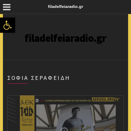
filadelfeiaradio.gr
Ανοίξτε τη γραμμή εργαλείων
filadelfeiaradio.gr
ΣΟΦΊΑ ΣΕΡΑΦΕΊΔΗ