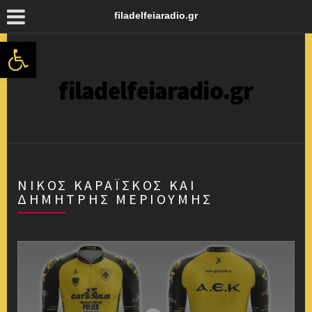
filadelfeiaradio.gr
Ανοίξτε τη γραμμή εργαλείων
filadelfeiaradio.gr
ΝΊΚΟΣ ΚΑΡΑΪΣΚΟΣ ΚΑΙ
ΔΗΜΉΤΡΗΣ ΜΕΡΙΟΎΜΗΣ