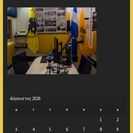
Αύγουστος 2026
Δ
Τ
Τ
Π
Π
Σ
Κ
1
2
3
4
5
6
7
8
9