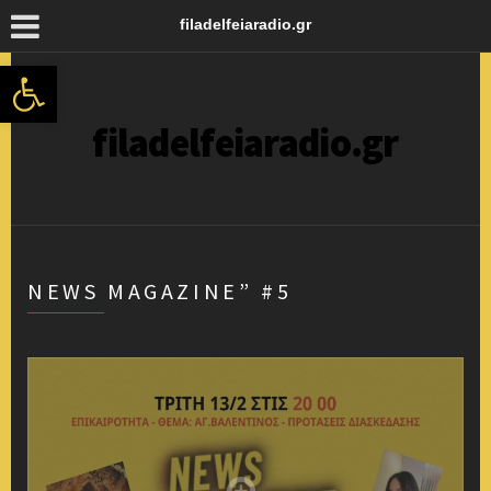
filadelfeiaradio.gr
Ανοίξτε τη γραμμή εργαλείων
filadelfeiaradio.gr
NEWS MAGAZINE” #5