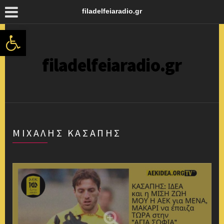
filadelfeiaradio.gr
Ανοίξτε τη γραμμή εργαλείων
filadelfeiaradio.gr
ΜΙΧΆΛΗΣ ΚΑΣΆΠΗΣ