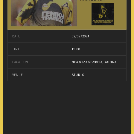
DATE
02/02/2024
TIME
19:00
LOCATION
ΝΈΑ ΦΙΛΑΔΈΛΦΕΙΑ, ΑΘΉΝΑ
VENUE
STUDIO