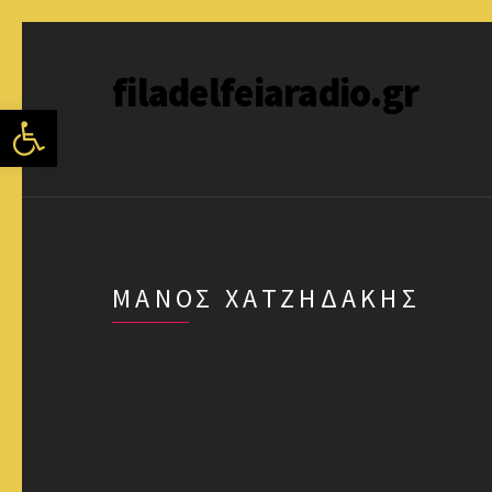
filadelfeiaradio.gr
Ανοίξτε τη γραμμή εργαλείων
ΜΆΝΟΣ ΧΑΤΖΗΔΆΚΗΣ