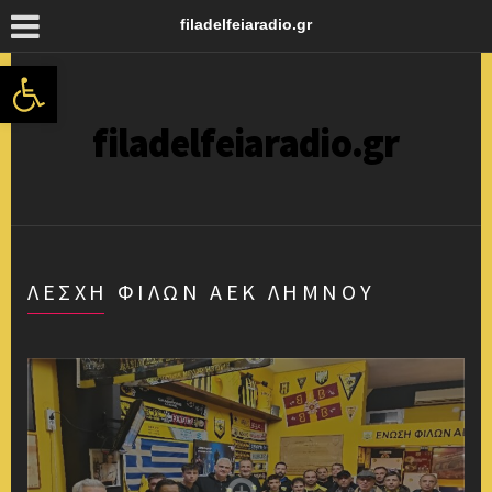
filadelfeiaradio.gr
Ανοίξτε τη γραμμή εργαλείων
filadelfeiaradio.gr
ΛΈΣΧΗ ΦΊΛΩΝ ΑΕΚ ΛΉΜΝΟΥ