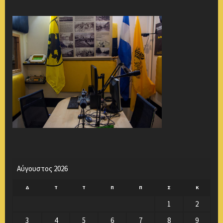
Αύγουστος 2026
Δ
Τ
Τ
Π
Π
Σ
Κ
1
2
3
4
5
6
7
8
9