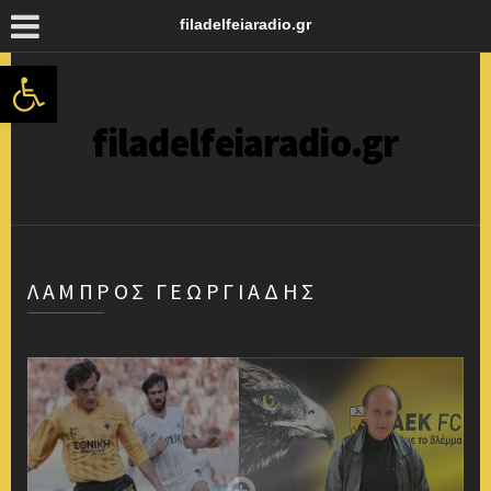
filadelfeiaradio.gr
Ανοίξτε τη γραμμή εργαλείων
filadelfeiaradio.gr
ΛΆΜΠΡΟΣ ΓΕΩΡΓΙΆΔΗΣ