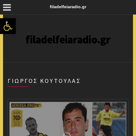
filadelfeiaradio.gr
Ανοίξτε τη γραμμή εργαλείων
filadelfeiaradio.gr
ΓΙΏΡΓΟΣ ΚΟΎΤΟΥΛΑΣ