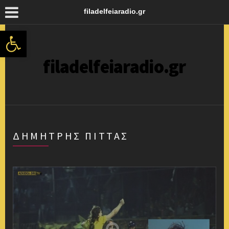
filadelfeiaradio.gr
Ανοίξτε τη γραμμή εργαλείων
filadelfeiaradio.gr
ΔΗΜΉΤΡΗΣ ΠΊΤΤΑΣ