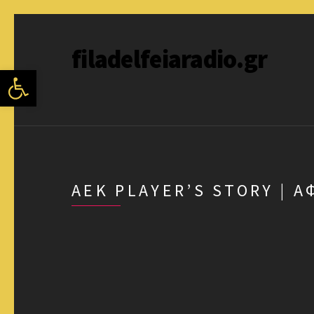
filadelfeiaradio.gr
Ανοίξτε τη γραμμή εργαλείων
AEK PLAYER’S STORY | Α