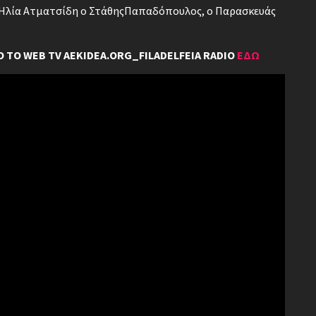
ν Ηλία Ατματσίδη ο ΣτάθηςΠαπαδόπουλος, ο Παρασκευάς
 ΤΟ WEB TV AEKIDEA.ORG_FILADELFEIA RADIO
ΕΔΩ