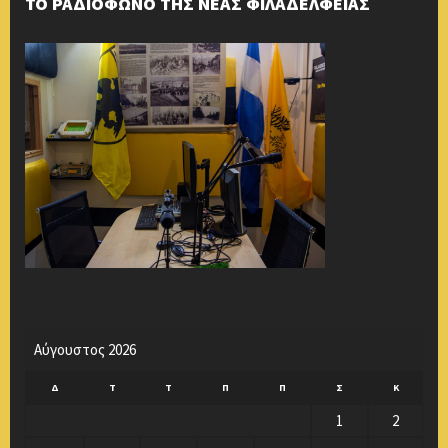
ΤΟ ΡΑΔΙΟΦΩΝΟ ΤΗΣ ΝΕΑΣ ΦΙΛΑΔΕΛΦΕΙΑΣ
Αύγουστος 2026
Δ
Τ
Τ
Π
Π
Σ
Κ
1
2