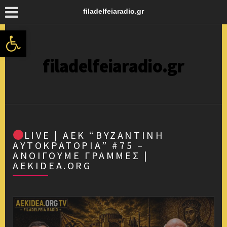
filadelfeiaradio.gr
Ανοίξτε τη γραμμή εργαλείων
filadelfeiaradio.gr
LIVE | ΑΕΚ “ΒΥΖΑΝΤΙΝΉ
ΑΥΤΟΚΡΑΤΟΡΊΑ” #75 –
ΑΝΟΊΓΟΥΜΕ ΓΡΑΜΜΈΣ |
AEKIDEA.ORG