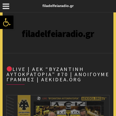
filadelfeiaradio.gr
Ανοίξτε τη γραμμή εργαλείων
filadelfeiaradio.gr
LIVE | ΑΕΚ “ΒΥΖΑΝΤΙΝΉ
ΑΥΤΟΚΡΑΤΟΡΊΑ” #70 | ΑΝΟΊΓΟΥΜΕ
ΓΡΑΜΜΈΣ | AEKIDEA.ORG