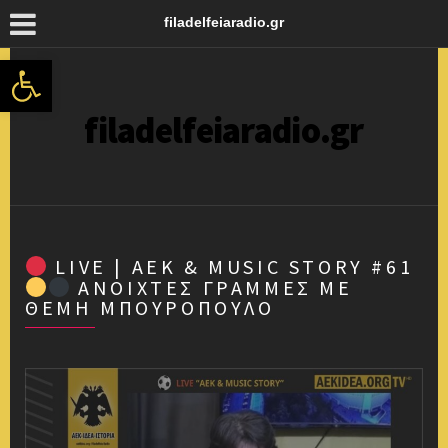
filadelfeiaradio.gr
Ανοίξτε τη γραμμή εργαλείων
filadelfeiaradio.gr
LIVE | ΑΕΚ & MUSIC STORY #61
ΑΝΟΙΧΤΈΣ ΓΡΑΜΜΈΣ ΜΕ
ΘΈΜΗ ΜΠΟΥΡΌΠΟΥΛΟ