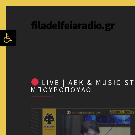
filadelfeiaradio.gr
Ανοίξτε τη γραμμή εργαλείων
LIVE | ΑΕΚ & MUSIC S
ΜΠΟΥΡΌΠΟΥΛΟ