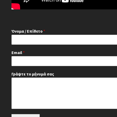
Όνομα / Επίθετο
*
Email
*
Γράψτε το μήνυμά σας