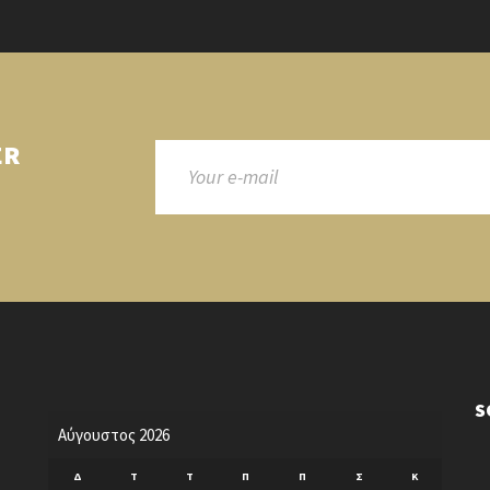
ER
S
Αύγουστος 2026
Δ
Τ
Τ
Π
Π
Σ
Κ