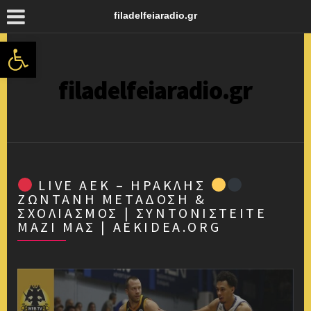
filadelfeiaradio.gr
Ανοίξτε τη γραμμή εργαλείων
filadelfeiaradio.gr
LIVE ΑΕΚ – ΗΡΑΚΛΉΣ
ΖΩΝΤΑΝΉ ΜΕΤΆΔΟΣΗ &
ΣΧΟΛΙΑΣΜΌΣ | ΣΥΝΤΟΝΙΣΤΕΊΤΕ
ΜΑΖΊ ΜΑΣ | AEKIDEA.ORG