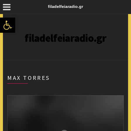
filadelfeiaradio.gr
Ανοίξτε τη γραμμή εργαλείων
filadelfeiaradio.gr
MAX TORRES